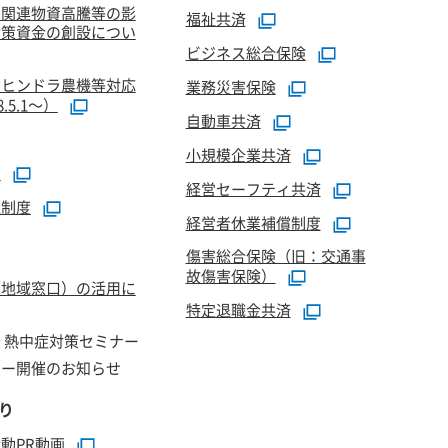
油関連物資高騰等の影
福祉共済
対策資金の創設につい
ビジネス総合保険
マヒンドラ農機等対応
業務災害保険
5.1～）
自動車共済
小規模企業共済
資
経営セーフティ共済
証制度
経営者休業補償制度
傷害総合保険（旧：交通事
故傷害保険）
（地域窓口）の活用に
特定退職金共済
 熱中症対策セミナー
ナー開催のお知らせ
り
動PR動画