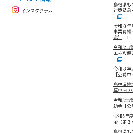
島根県も
対策緊急
インスタグラム
令和８年
事業費補
迄】
令和8年
エネ設備
令和８年
【公募中 ～
島根県地
募中 ~12
令和8年
助金【公
令和8年
金【第３次
島根県も