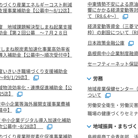
中東情勢不安による原
のづくり産業エネルギーコスト削減
響にかかる経済変動等
支援事業補助金【公募中～8/12迄】
て（R8.6.4～）
経済変動等資金（三菱
度 地域課題解決型しまね起業支援
枠）の創設について（R8.
助金【第２回公募 ～７月２８日
日本政策金融公庫
度しまね脱炭素加速化事業高効率省
島根県中小企業制度融
導入補助金【公募中～順次受付中】
セーフティーネット保
度いきいき職場づくり支援補助金
R9/1/29迄】
労務
域物流効率化・連携促進補助金【公
地域産業保健センター
/25迄】
ついて
度中小企業等海外展開支援事業費補
労働安全衛生・労働災害
募中】
職場の健康づくりセミ
度 中小企業デジタル導入加速化補助
地域振興・まちづく
公募中 ~8/28迄】
のづくり産業脱炭素化促進事業補助
島根県商工会青年部 活