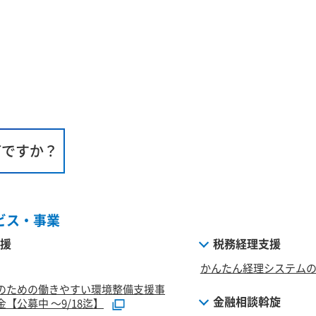
何ですか？
ビス・事業
援
税務経理支援
かんたん経理システム
のための働きやすい環境整備支援事
金融相談斡旋
【公募中 ～9/18迄】