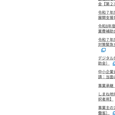
金【第２次
令和７年
展開支援事
令和8年
業費補助
令和７年
対策緊急
デジタル
助金）
中小企業
請：当面
事業承継
しまね地
択者用】
事業主の
働省）