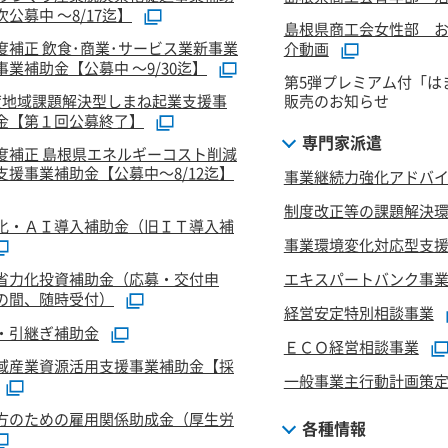
公募中 ～8/17迄】
島根県商工会女性部 
度補正 飲食･商業･サービス業新事業
介動画
業補助金【公募中 ～9/30迄】
第5弾プレミアム付「は
度地域課題解決型しまね起業支援事
販売のお知らせ
金【第１回公募終了】
専門家派遣
度補正 島根県エネルギーコスト削減
支援事業補助金【公募中～8/12迄】
事業継続力強化アドバ
制度改正等の課題解決
化・ＡＩ導入補助金（旧ＩＴ導入補
事業環境変化対応型支
省力化投資補助金（応募・交付申
エキスパートバンク事
の間、随時受付）
経営安定特別相談事業
・引継ぎ補助金
ＥＣＯ経営相談事業
域産業資源活用支援事業補助金【採
一般事業主行動計画策
方のための雇用関係助成金（厚生労
各種情報