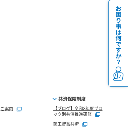
共済保険制度
【ブログ】令和8年度ブロ
のご案内
ック別共済推進研修
商工貯蓄共済