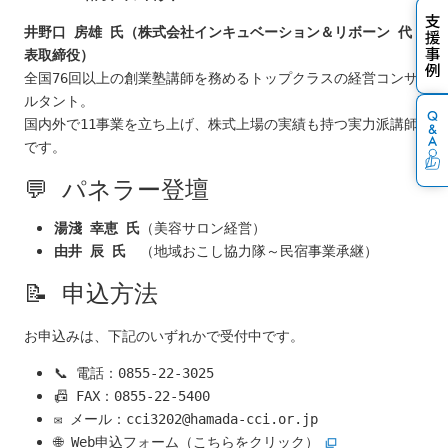
井野口 房雄 氏（株式会社インキュベーション＆リボーン 代
表取締役）
全国76回以上の創業塾講師を務めるトップクラスの経営コンサ
ルタント。
国内外で11事業を立ち上げ、株式上場の実績も持つ実力派講師
です。
💬 パネラー登壇
湯淺 幸恵 氏
（美容サロン経営）
由井 辰 氏
（地域おこし協力隊～民宿事業承継）
📝 申込方法
お申込みは、下記のいずれかで受付中です。
📞 電話：0855-22-3025
📠 FAX：0855-22-5400
✉ メール：
cci3202@hamada-cci.or.jp
🌐
Web申込フォーム（こちらをクリック）