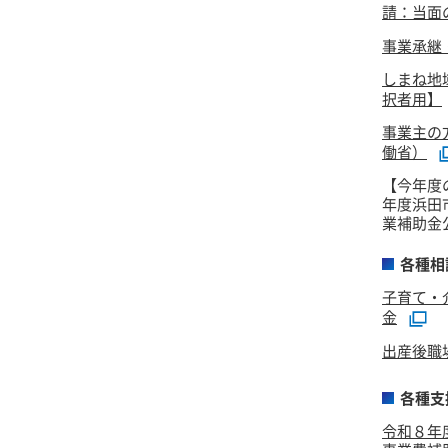
請：当面
事業承継
しまね地
択者用】
事業主の
働省）
【今年度
年度浜田
業補助金
各種相
子育て・
金
出産後職
各種支
令和８年