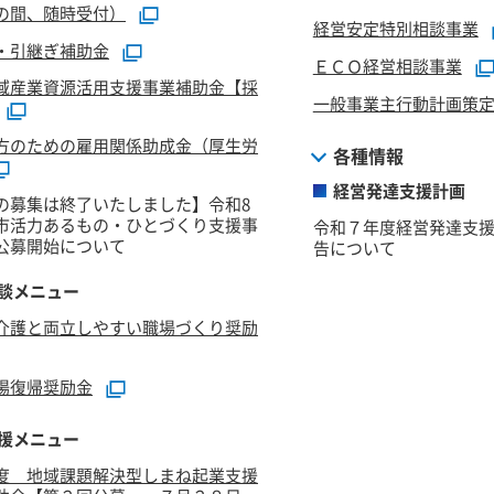
の間、随時受付）
経営安定特別相談事業
・引継ぎ補助金
ＥＣＯ経営相談事業
域産業資源活用支援事業補助金【採
一般事業主行動計画策
方のための雇用関係助成金（厚生労
各種情報
経営発達支援計画
の募集は終了いたしました】令和8
市活力あるもの・ひとづくり支援事
令和７年度経営発達支援
公募開始について
告について
談メニュー
介護と両立しやすい職場づくり奨励
場復帰奨励金
援メニュー
度 地域課題解決型しまね起業支援