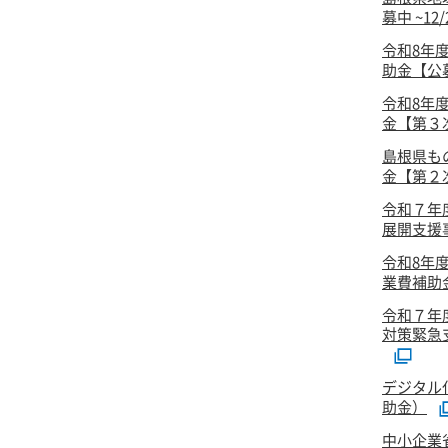
募中 ~12
令和8年
助金【公
令和8年
金【第３次
島根県も
金【第２次
令和７年
展開支援事
令和8年
業費補助
令和７年
対策緊急
デジタル
助金）
中小企業