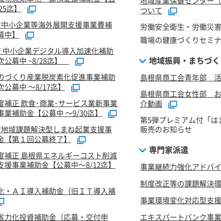
地域産業保健センター
/25迄】
ついて
度中小企業等海外展開支援事業費補
労働安全衛生・労働災害
募中】
職場の健康づくりセミ
度 中小企業デジタル導入加速化補助
地域振興・まちづく
公募中 ~8/28迄】
のづくり産業脱炭素化促進事業補助
島根県商工会青年部 活
公募中 ～8/17迄】
島根県商工会女性部 
度補正 飲食･商業･サービス業新事業
介動画
業補助金【公募中 ～9/30迄】
第5弾プレミアム付「は
度地域課題解決型しまね起業支援事
販売のお知らせ
金【第１回公募終了】
専門家派遣
度補正 島根県エネルギーコスト削減
支援事業補助金【公募中～8/12迄】
事業継続力強化アドバ
制度改正等の課題解決
化・ＡＩ導入補助金（旧ＩＴ導入補
事業環境変化対応型支
省力化投資補助金（応募・交付申
エキスパートバンク事