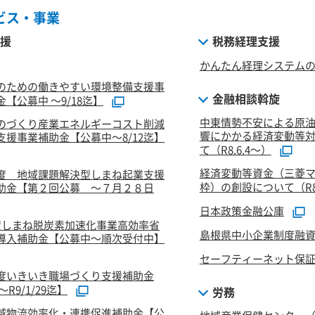
ビス・事業
援
税務経理支援
かんたん経理システム
のための働きやすい環境整備支援事
金融相談斡旋
【公募中 ～9/18迄】
中東情勢不安による原
のづくり産業エネルギーコスト削減
響にかかる経済変動等
支援事業補助金【公募中～8/12迄】
て（R8.6.4～）
経済変動等資金（三菱
度 地域課題解決型しまね起業支援
枠）の創設について（R8.
助金【第２回公募 ～７月２８日
日本政策金融公庫
度しまね脱炭素加速化事業高効率省
島根県中小企業制度融
導入補助金【公募中～順次受付中】
セーフティーネット保
度いきいき職場づくり支援補助金
R9/1/29迄】
労務
域物流効率化・連携促進補助金【公