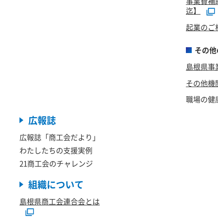
事業費補
迄】
起業のご
その他
島根県事
その他機
職場の健
広報誌
広報誌「商工会だより」
わたしたちの支援実例
21商工会のチャレンジ
組織について
島根県商工会連合会とは