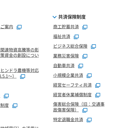
共済保険制度
のご案内
商工貯蓄共済
福祉共済
ビジネス総合保険
油関連物資高騰等の影
対策資金の創設につい
業務災害保険
自動車共済
マヒンドラ農機等対応
小規模企業共済
5.1～）
経営セーフティ共済
経営者休業補償制度
資
傷害総合保険（旧：交通事
証制度
故傷害保険）
特定退職金共済