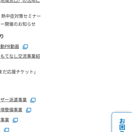
（地域窓口）の活用に
 熱中症対策セミナー
ナー開催のお知らせ
り
動PR動画
おもてなし交流事業紹
まだ応援チケット」
イザー派遣事業
環境整備事業
援事業
業