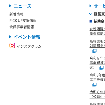
ニュース
サー
経営支
新着情報
PICK UP支援情報
補助金
会員事業者情報
女性活躍
業費補助金
イベント情報
島根県も
対策緊急
インスタグラム
令和８年
事業費補
迄】
令和8年
エネ設備
令和８年
【公募中 ～
島根県地