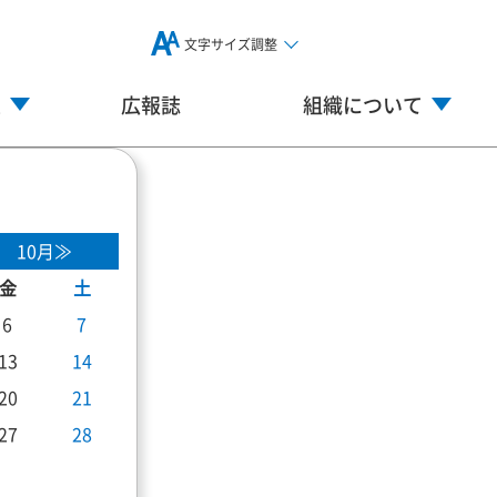
文字サイズ調整
業
広報誌
組織について
10月≫
金
土
6
7
13
14
20
21
27
28